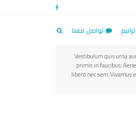
Facebook
رانيم
تواصل معنا
Vestibulum quis urna auc
primis in faucibus. Aene
libero nec sem. Vivamus 