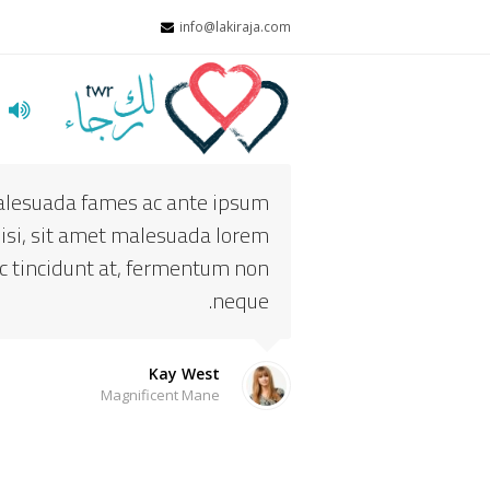
info@lakiraja.com
ا
 malesuada fames ac ante ipsum
 nisi, sit amet malesuada lorem
c tincidunt at, fermentum non
neque.
Kay West
Magnificent Mane