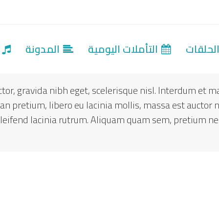
لحلقات
التأملات اليومية
المدونة
ت
tor, gravida nibh eget, scelerisque nisl. Interdum et
an pretium, libero eu lacinia mollis, massa est auctor
eleifend lacinia rutrum. Aliquam quam sem, pretium ne