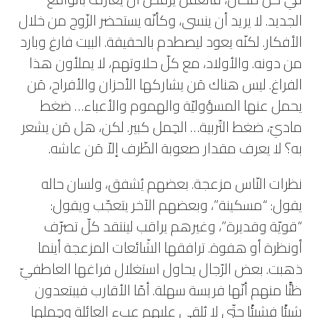
الجديد. لا يريد أن ينسى، وكأنّه يستحضر الزّوج من خلال
الأفكار. لكنّه يعود ليصطدم بالحقيقة. البيت فارغ وبارد
من دونه. والأولاد، مع كلّ حلاوتهم، لا يملأون هذا
الفراغ. ليس هناك مَن يشاركها الأحزان والأفراح، مَن
يحمل عنها المسؤوليّة والهموم والأعباء… ضغط
ماديّ، ضغط التّربية… الحِمل كبير. لكن، هل مَن يشعر
به؟ لا يعرف مقدار صعوبة الظّرف إلاّ مَن عاشه.
نظرات النّاس مزعجة. بعضهم يُشفق، ولسان حاله
يقول: “مسكينة”، وبعضهم الآخر يتعجّب ويقول:
“قويّة وقديرة”، وغيرهم يراقب لينتقد كلّ تصرّف
أونظرة أو هفوة. ترافقها الشّائعات المزعجة أينما
ذهبت. بعض الرّجال يحاول استغلال فراغها العاطفيّ
ظنًّا منهم أنّها فريسة سهلة. أمّا الأقارب فيبتعدون
شيئًا فشيئًا حتّى لا يُلقى عليهم عبء العائلة وحِملها