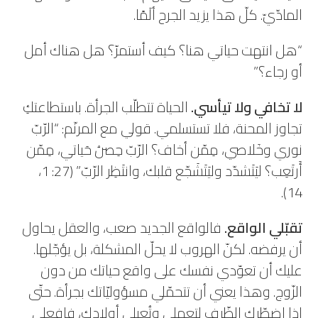
المادّيّ. كلّ هذا يزيد الجرح ألَمًا.
“هل انتهت حياتي هنا؟ كيف أستمرّ؟ هل هناك أمل
أو رجاء؟”
لا تخافي ولا تيأسي.
الحياة تتطلّب الجرأة. باستطاعتكِ
تجاوز المحنة، فلا تستسلمي. قولي مع المرنّم: “الرّبّ
نوري وخَلاصي، مِمّن أخاف؟ الرّبّ حِصنُ حَياتي، مِمّن
أَرتَعِب؟ ليَتَشدّد وليَتَشَجّع قلبك، وانتَظِر الرّبّ” (27: 1،
14).
تقبّلي الواقع.
فالواقع الجديد صعب، والعقل يحاول
أن يرفضه. لكنّ الهروب لا يحلّ المشكلة، بل يؤجّلها.
عليك أن تعوّدي نفسك على واقع حياتك من دون
الزّوج. وهذا يعني أن تتحمّلي مسؤوليّاتك بجرأة. حتّى
إذا اضطّرك الظّرف لتعملي وتُعيلي أولادك، فافعلي