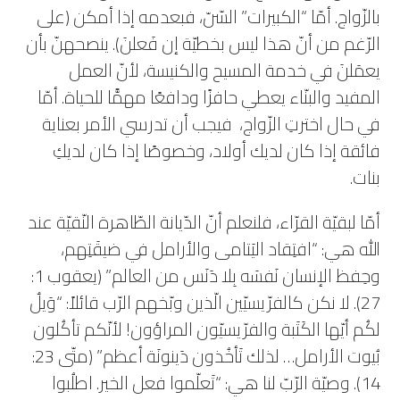
بالزّواج. أمّا “الكبيرات” السّنّ، فبعدمه إذا أمكن (على
الرّغم من أنّ هذا ليس بخطيّة إن فَعلنَ). ينصحهنّ بأن
يعمَلنَ في خدمة المسيح والكنيسة، لأنّ العمل
المفيد والبنّاء يعطي حافزًا ودافعًا مهمًّا للحياة. أمّا
في حال اخترتِ الزّواج، فيجب أن تدرسي الأمر بعناية
فائقة إذا كان لديك أولاد، وخصوصًا إذا كان لديكِ
بنات.
أمّا لبقيّة القرّاء، فلنعلم أنّ الدّيانة الطّاهرة النّقيّة عند
الله هي: “افتِقاد اليَتامى والأرامل في ضيقَتِهم،
وحِفظ الإنسان نَفسَه بِلا دَنَس من العالم” (يعقوب 1:
27). لا نكن كالفرّيسيّين الّذين وبّخهم الرّب قائلاً: “وَيلٌ
لكُم أيّها الكَتَبة والفرّيسيّون المراؤون! لأنّكم تأكُلون
بُيوت الأرامل… لذلك تَأخُذون دَينونَة أعظم” (متّى 23:
14). وصيّة الرّبّ لنا هي: “تَعلّموا فعل الخير. اطلُبوا