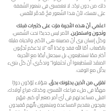
ذلك من دون تردّد. لا تنغمسي في شعور الشّفقة
على نفسك، لأنّ هذا الشّعور فخّ مُدمِّر للنّفس.
اعلَمي أنّ هذه التّجربة مرّت على كثيرات قبلك
ونَجون واستمرّين.
الأمر ليس جديدًا تحت الشّمس،
وكلّ إنسان يرى أنّ مصيبته هي الأكبر، والحياة مليئة
بالصّعاب. أمّا الله فقد وعَدَنا أنّه “لا يَدَعكم تُجرَّبون
أكثر ممّا تستطيعون، بل سيجعل أيضًا مع التّجربة
المنفَذ لتَستَطيعوا أن تَحتَمِلوا.” وتذكّري، أنّ كلّ شيء
يذلَّل مع الوقت.
تقرّبي من الّذين يحبّونك بحقّ.
هؤلاء يُؤدّون دورًا
مهمًّا في ملء فراغك النّفسيّ، وكذلك فراغ أولادك.
اقبلي مساعدتهم في أيّ أمر صغير أو كبير، فهُم
يفرحون بتقديم المساعدة ويشعرون بأنّهم مُفيدون