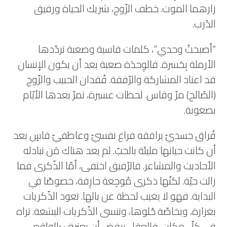
زارهما الموت. خطف الزّوج، شريك الحياة ورفيق
الدّرب.
“أصبحتُ وحدي”، كلمات قاسية وصعبة تردّدها
الأرملة بِحَسرة. فالوِحدَة صعبة بعد أن يكون الإنسان
قد اعتاد المشاركة والرّفقة. فُقدان الحبيب والزّوج
(الصّالح) مرّ وقاس. لحظات عسيرة، تمرّ بعدها الأيّام
بصعوبة.
فُراق جسديّ يرافقه فراغ نفسيّ وعاطفيّ قاسٍ بعد
أن كانت حياتها مليئة بالحبّ. لم يعد هناك مَن تبادله
الأحاديث والمشاعر. فالرّفيق اختفى، أمّا الذّكرى فما
زالت حيّة. لكنّها ذكرى مُوجِعة حارِقة، خصوصًا في
البداية. فهو لا يغيب لحظة عن بالها. تعود الذّكريات
بغزارة، وبخاصّة حُلوها، وتنسى الذّكريات البشعة. تراه
في كلّ مكان، فالعقل يرفض أن يعترف بالواقع