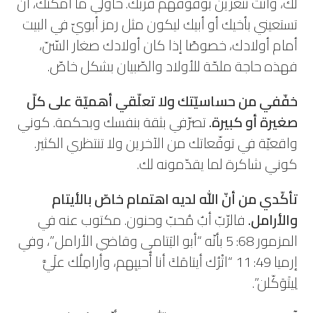
لك، وأنت تتعزّين بوقوفهم قربك. حاولي ما أمكنك، أن
تستعيني بأخيك أو أبيك ليكون مثل رمز أبويّ في البيت
أمام أولادك، خصوصًا إذا كان أولادك صغار السّنّ،
فهذه حاجة ملحّة للأولاد والصّبيان بشكل خاصّ.
خفّفي من حساسيّتك ولا تعلّقي أهميّة على كلّ
صغيرة أو كبيرة.
تصرّفي بثقة بنفسك وبحكمة. كوني
واقعيّة في توقّعاتك من الآخرين ولا تنتظري الكثير.
كوني شاكرة لما يقدّمونه لك.
تأكّدي من أنّ الله لديه اهتمام خاصّ بالأيتام
والأرامل.
فالرّبّ أبٌ مُحبّ وحنون. مكتوب عنه في
المزمور 68: 5 بأنّه “أبو اليَتامى وقاضي الأرامل”، وفي
إرميا 49: 11 “اتْرُك أيتامَكَ أنا أُحييِهم، وأرامِلُك علَيَّ
لِيتَوَكّلن”.