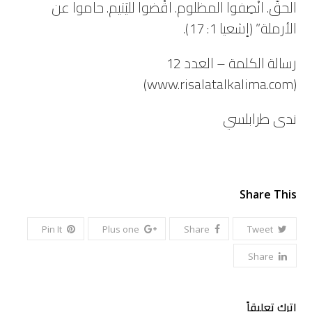
الحقّ. انْصِفوا المظلوم. اقْضوا لليَتيم. حاموا عن
الأرملة” (إشعيا 1: 17).
رسالة الكلمة – العدد 12
(www.risalatalkalima.com)
ندى طرابلسي
Share This
Pin It
Plus one
Share
Tweet
Share
اترك تعليقاً