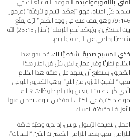
آمني بالله وبمواعيده.
الله وعد بأنّه سيُعينك في
تسديد كلّ احتياج، فهو “يَعضُد اليَتيم والأرمَلَة” (مزمور
146: 9). وهو يقف عنك في وجه الظّلم “الرّبّ يَقلَع
بيت المتكبِّرين، ويُوطِّد تُخم الأرملة” (أمثال 15: 25). الله
شخصيًّا يحامي عن الأرملة واليتيم.
خذي المسيح صديقًا شخصيًّا لك.
قد يبدو هذا
الكلام نظريًّا وغير عمليّ. لكن كلّ مَن اختبر هذا
الصّديق، يستطيع أن يشهد على صحّة هذا الكلام.
فهو “المُحِبّ الألزَق من الأخ”، وهو الصّديق الأوفى
الّذي كُتِب عنه “لا يَنعَس ولا ينام حافِظُك”. هناك
مواعيد كثيرة في الكتاب المقدّس سوف تجدين فيها
التّعزية الحقيقيّة لنفسك.
اعملي بنصيحة الرّسول بولس، إذ لديه وصيّة خاصّة
للأرامل. فهو ينصح الأرامل الصّغيرات السّنّ “الحدَثات”،