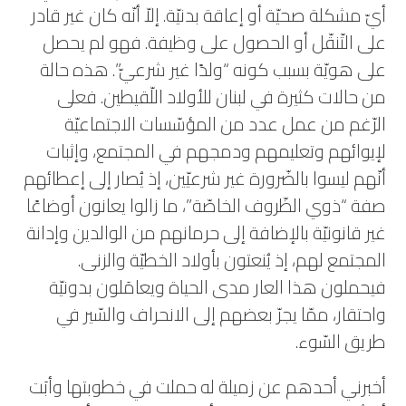
أيّ مشكلة صحيّة أو إعاقة بدنيّة. إلاّ أنّه كان غير قادر
على التّنقّل أو الحصول على وظيفة. فهو لم يحصل
على هويّة بسبب كونه “ولدًا غير شرعيّ”. هذه حالة
من حالات كثيرة في لبنان للأولاد اللّقيطين. فعلى
الرّغم من عمل عدد من المؤسّسات الاجتماعيّة
لإيوائهم وتعليمهم ودمجهم في المجتمع، وإثبات
أنّهم ليسوا بالضّرورة غير شرعيّين، إذ يُصار إلى إعطائهم
صفة “ذوي الظّروف الخاصّة”، ما زالوا يعانون أوضاعًا
غير قانونيّة بالإضافة إلى حرمانهم من الوالدين وإدانة
المجتمع لهم، إذ يُنعتون بأولاد الخطيّة والزنى.
فيحملون هذا العار مدى الحياة ويعامَلون بدونيّة
واحتقار، ممّا يجرّ بعضهم إلى الانحراف والسّير في
طريق السّوء.
أخبرني أحدهم عن زميلة له حملت في خطوبتها وأبَت