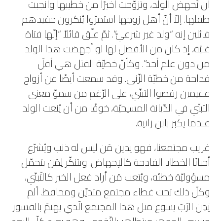
أن تُجهض الولد، وتزوّجت أخيرًا من خطيبها وأنجبت
طفلها. إلاّ أنّ أهل زوجها استمرّوا يُنكرون حفيدهم
قائلين إنه “ولد غير شرعيّ”. ثمّ علّق قائلاً “إنّها فتاة
غبيّة، إذ كان من الأفضل لها لو أجهضت هذا الولد
من دون علم أحد”. وكأنّ خطيّة القتل هي أقلّ
فداحة من خطيّة الزّنى. وقد سمعت أيضًا عن أزواج
عقيمين رفضوا التبنّي، على الرّغم من سموّ معنى
التبنّي في الدّيانة المسيحيّة، خوفًا من أن يُنعت الولد
عندما يكبر بابن زانية.
غريب مجتمعنا، فهو يدين مَن ليس له ذنب ويُشرّع
أحيانًا الخطايا الفادحة كالإجهاض. ويتنكّر لِمَن يتحمّل
مسؤوليّة خطئه، ويُتعب مَن أراد فعل الخير كالتّبنّي،
وكلّ ذلك تحت غطاء مجتمع متديّن ومحافظ. ألم
يَدِن الرّبّ يسوع مثل هذا المجتمع الّذي يهتمّ بالقشور