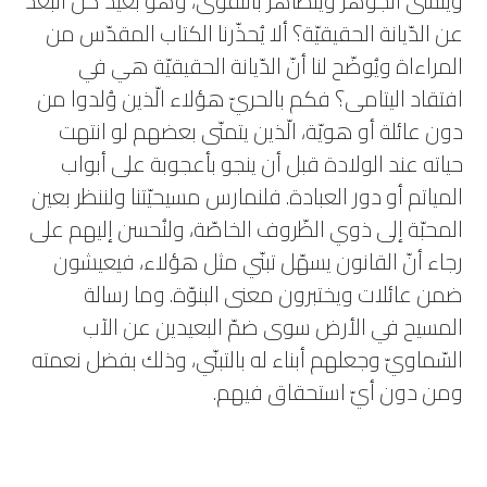
وينسى الجوهر ويتظاهر بالتّقوى، وهو بعيد كلّ البعد
عن الدّيانة الحقيقيّة؟ ألا يُحذّرنا الكتاب المقدّس من
المراءاة ويُوضّح لنا أنّ الدّيانة الحقيقيّة هي في
افتقاد اليتامى؟ فكم بالحريّ هؤلاء الّذين وُلدوا من
دون عائلة أو هويّة، الّذين يتمنّى بعضهم لو انتهت
حياته عند الولادة قبل أن ينجو بأعجوبة على أبواب
المياتم أو دور العبادة. فلنمارس مسيحيّتنا ولننظر بعين
المحبّة إلى ذوي الظّروف الخاصّة، ولنُحسن إليهم على
رجاء أنّ القانون يسهّل تبنّي مثل هؤلاء، فيعيشون
ضمن عائلات ويختبرون معنى البنوّة. وما رسالة
المسيح في الأرض سوى ضمّ البعيدين عن الآب
السّماويّ وجعلهم أبناء له بالتبنّي، وذلك بفضل نعمته
ومن دون أيّ استحقاق فيهم.