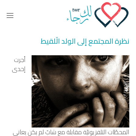
en
ile
nu
نظرة المجتمع إلى الولد الّلقيط
أجرت
إحدى
المحطّات التلفزيونيّة مقابلة مع شابّ لم يكن يعاني