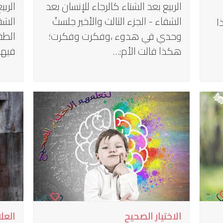
الربيع بعد الشتاء كالرجاء للإنسان بعد
الربي
الشقاء - الجزء الثالث والأخير جلستُ
الشق
ا
وحدي قي هدوء ،وفكرت وفكرت؛
الطف
هكذا قالت الأم:…
فيها
الاختيار الصحيح
العلا