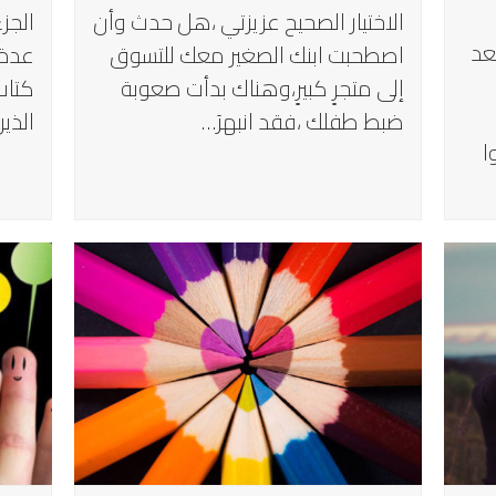
الاختيار الصحيح عزيزتي ،هل حدث وأن
الجز
بعد
اصطحبت ابنك الصغير معك للتسوق
عدة 
إلى متجرٍ كبيرٍ،وهناك بدأت صعوبة
كتاب
ضبط طفلك ،فقد انبهرَ…
الذي
ا