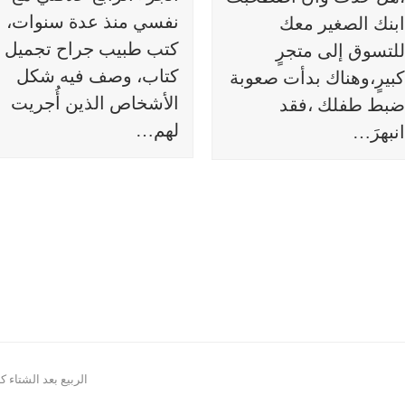
نفسي منذ عدة سنوات،
ابنك الصغير معك
كتب طبيب جراح تجميل
للتسوق إلى متجرٍ
كتاب، وصف فيه شكل
كبيرٍ،وهناك بدأت صعوبة
الأشخاص الذين أُجريت
ضبط طفلك ،فقد
لهم…
انبهرَ…
next
الربيع بعد الشتاء ك
post: