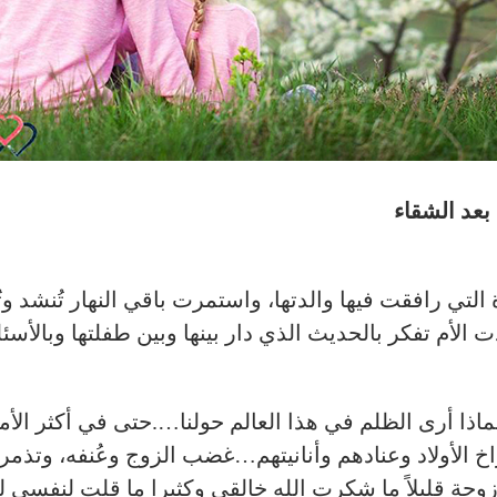
 بعد الشقاء
لتي رافقت فيها والدتها، واستمرت باقي النهار تُنشد وتُ
 الأم تفكر بالحديث الذي دار بينها وبين طفلتها وبالأسئل
اذا أرى الظلم في هذا العالم حولنا….حتى في أكثر الأما
خ الأولاد وعنادهم وأنانيتهم…غضب الزوج وعُنفه، وتذ
جة قليلاً ما شكرت الله خالقي وكثيرا ما قلت لنفسي لما