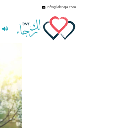
info@lakiraja.com
ا