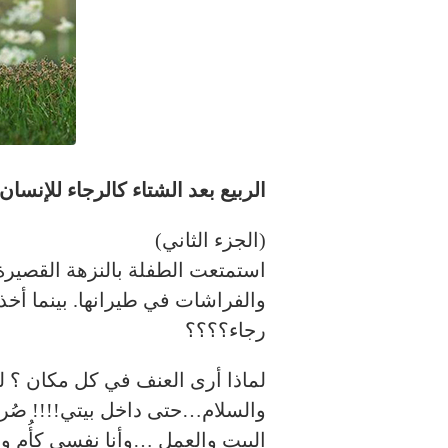
الربيع بعد الشتاء كالرجاء للإنسان
(الجزء الثاني)
استمتعت الطفلة بالنزهة القصيرة ا
والفراشات في طيرانها. بينما أخذت
رجاء؟؟؟؟
لماذا أرى العنف في كل مكان ؟ لم
والسلام…حتى داخل بيتي!!!! صُرا
البيت والعمل …وأنا نفسي كأُم وزو