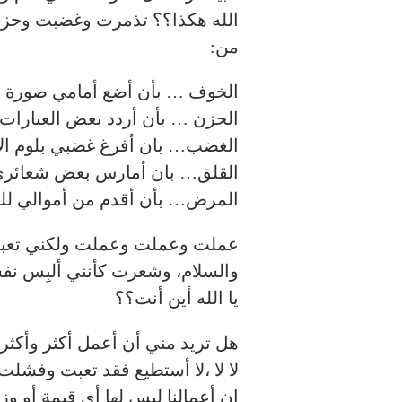
الله هكذا؟؟ تذمرت وغضبت وحزن
من:
الخوف … بأن أضع أمامي صورة ( ر
الحزن … بأن أردد بعض العبارات ا
الغضب… بان أفرغ غضبي بلوم الآخ
القلق… بان أمارس بعض شعائري ال
المرض… بأن أقدم من أموالي للف
عملت وعملت وعملت ولكني تعبت و
والسلام، وشعرت كأنني ألبِس نفس
يا الله أين أنت؟؟
هل تريد مني أن أعمل أكثر وأكثر
لا لا ،لا أستطيع فقد تعبت وفشلت
إن أعمالنا ليس لها أي قيمة أو وزن 