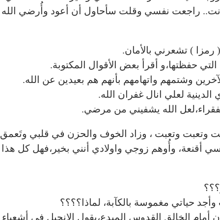
ت.. راجعت نفسي وقلت سأحاول أن أعود وأُرضي الله 
مزا ) تشعرني بالأمان.
لتي حفظتها،و أقرأ بعض الأقوال المكتوبة.
رين وشتمهم واتهامهم بأنهم هم بعيدين عن الله.
دينية لعلي انال غفران الله.
قراء،لعل الله يشفيني من مرضي.
تعبت وتعبت ، وزاد الخوف والحزن في قلبي وتَعمق أكث
ي أقنعة، وأُوهم زوجي واولادي أنني بخير،فهل كل هذا ل
؟؟؟
 وأجد حياتي مغموسة بالكآبة، لماذا؟؟؟؟
أمام الخالق القدوس المبدع،يقول الإنجيل في أشعياء 64 : 6