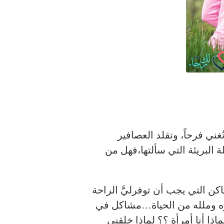
غني فرحاً، وتقلد العصافير
ة البريئة التي سألتها،فهل من
كن التي يجب أن توفرليَّ الراحة
مره وملله من الحياة…مشاكل في
ذا أنا أمرأة ؟؟ لماذا خلقني