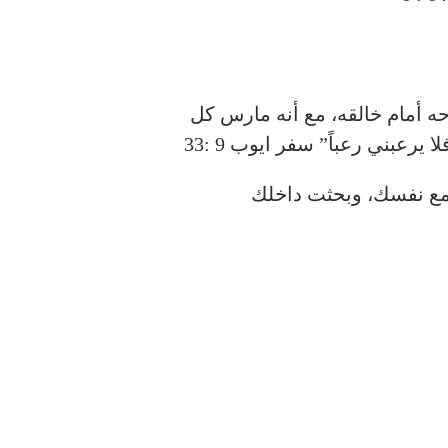
ه أمام خالقه، مع أنه مارس كل
رعبني رعباً” سفر ايوب 9 :33
ع نفسك، وبحثت داخلك