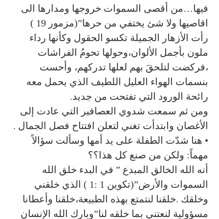
فيها…من أقصى السموات خروجها ومدارها الى
اقاصيها ولا شئ يختفي من حرها”(مزمور 19 )
رأت الأزهار الجميلة تكسو الحقول وكأنها رداء
ملون بأجمل الألوان،وحولها تحومُ الفراشات
،فركضت لتلحقَ بهم لعلها تدركهم، وأحست
بنسمات الهواء العليل اللطيف الذي يحمل معه
رائحة الورود التي تفتحت من جديد.
ومن ثم سمعت شدوي العصافير التي عادت إلى
الأغصان وابتدأت تغني لتعلن افتتاح فصل الجمال .
• هنا شدّت الطفلة على يد أمها وسألت سؤالاً
مهماً: ولكن من صنع كل هذا؟؟
أنه الله الخالق المبدع ” في البدء خلق الله
السموات والأرض”(تكوين 1 :1 ) الذي خلقني
وخلقك .خلقنا لنتمتع بهذه الطبيعة،خلقنا وأعطانا
مسؤولية لنعتني بما خلقه لنا”وبارك الله الإنسان