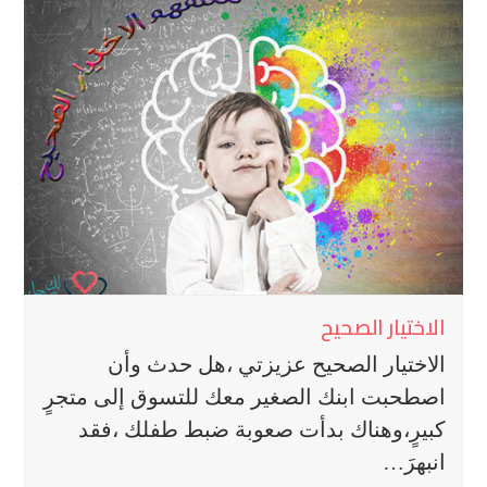
الاختيار الصحيح
الاختيار الصحيح عزيزتي ،هل حدث وأن
اصطحبت ابنك الصغير معك للتسوق إلى متجرٍ
كبيرٍ،وهناك بدأت صعوبة ضبط طفلك ،فقد
انبهرَ…