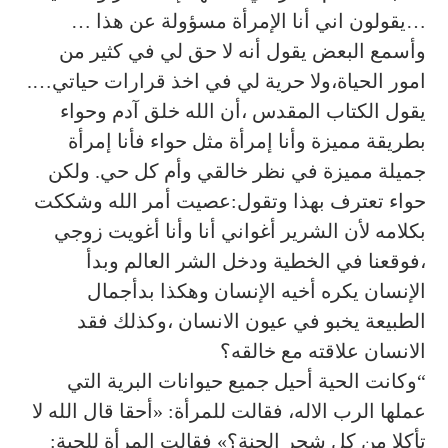
…يقولون اني أنا الإمرأة مسؤولة عن هذا …
وأسمع البعض يقول أنه لا حق لي في كثير من
امور الحياة،ولا حرية لي في اخذ قرارات حياتي….
يقول الكتاب المقدس ،أن الله خلق آدم وحواء
بطريقة مميزة وأنا إمرأة مثل حواء فأنا إمرأة
جميلة مميزة في نظر خالقي وأم كل حي. ولكن
حواء تعترف بهذا وتقول:عصيت أمر الله وشككت
بكلامه لأن الشرير أغواني أنا وأنا أغويت زوجي
،فوقعنا في الخطية ودخل الشر العالم وبدأ
الإنسان يكره أخيه الإنسان وهكذا بدأجمال
الطبيعة يخبو في عيون الانسان ،وكذلك فقد
الانسان علاقته مع خالقه؟
“وكانت الحية أحيل جميع حيوانات البرية التي
عملها الرب الاله، فقالت للمرأة: «أحقا قال الله لا
تأكلا من كل شجر الجنة؟» فقالت المرأة للحية: