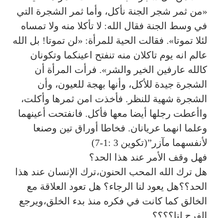
«من ثمر شجر الجنة نأكل، وأما ثمر الشجرة التي
في وسط الجنة فقال الله: لا تأكلا منه ولا تمساه
لئلا تموتا». فقالت الحية للمرأة: «لن تموتا! بل الله
عالم انه يوم تاكلان منه تنفتح اعينكما وتكونان
كالله عارفين الخير والشر». فرأت المرأة أن
الشجرة جيدة للأكل، وأنها بهجة للعيون، وأن
الشجرة شهية للنظر. فأخذت امن ثمرها وأكلت،
واأعطت رجلها أيضا معها فأكل. فانفتحت أعينهما
وعلما انهما عريانان. فخاطا أوراق تين وصنعا
لأنفسهما مآزر”(تكوين 3 :1-7)
فهل وقف الأمر عند هذا الحد؟
هل ترك الله المحب الحنون،ترك الإنسان عند هذا
الحد؟؟هل يعود لنا الرجاء؟ هل تعود العلاقة مع
الخالق كما كانت في فكره منذ بدء الخلق،ويرجع
الفرح لنا؟؟؟؟