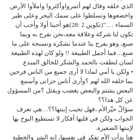
الذي خلقه وقال لهم أثمرواوأكثروا واملأوا الأرض
واخضعوها وتسلطوا على سمك البحر وعلى طير
السماء ….”(تكوين 2 :28)هو أحبنا أولا وأحب أن
تكون لنا شركة وعلاقة معه،نحن نفرح به وبما
صنع، وهو يفرح بنا عندما نشكره ونسبحه على ما
صنع…فما أجمل الطبيعة !! ولو كان لهذه الطبيعة
لسان لنطقت بالحمد والشكر للخالق المبدع.
• ولكن يا أمي لماذا لا أرى جميع من الناس فرحين
بما خلقه الله لهم ؟وأرى أناس حزانى وأسمع
البعض يشتم والبعض يغضب ويقتل ؟من المسؤول
عن كل هذا؟؟
سؤالٌ حيَّرالأم ،فهل تجيب إبنتها؟؟…هي تعرف
الجواب ولكن في قلبها أفكار لا تستطيع البوح بها
لإبنتها الصغيرة.
هنا بدأت الأم تفكر في نفسها، إنه الشر والخطية