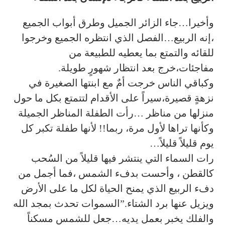
وأخيرا…جاء الزائر الجميل وطرق أبواب الجميع
،إنه الربيع…الفصل الذي انتظره الجميع وخرجوا
للقائه والتمتع بما يعطيه للطبيعة من
مفاجئات،خرج بعد انتظار شهورٍ طويلة.
وكباقي الناس خرجت أمٌ مع ابنتها الصغيرة في
نزهةٍ قصيرة،سيراً على الأقدام لتتمتع بكل ما حول
منزلها من مناظر …رأت الطفلة المناظر الجميلة
وكأنها تراها لأول مرة، ربما!! لأنها طفلة تكبر كل
يوم قليلاً قليلاً…
رات السماء التي ينتشر فيها قليلاً من السُحب
كالقطن ، وأحست بدفء الشمس ،فما أجمل من
دفء الربيع الذي يمنح الحياة لكل ما على الأرض
ويزيل عنها برد الشتاء.”السموات تحدث بمجد الله
والفلك يخبر بعمل يديه…جعل للشمس مسكناً